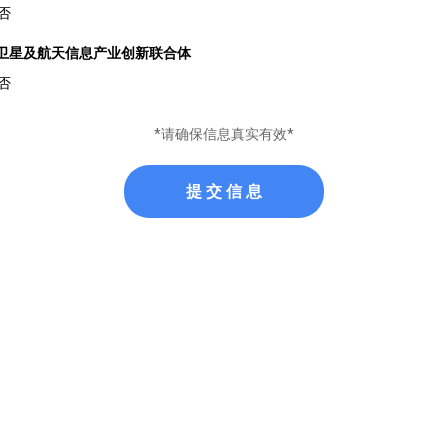
否
卫星及航天信息产业创新联合体
否
*请确保信息真实有效*
提 交 信 息